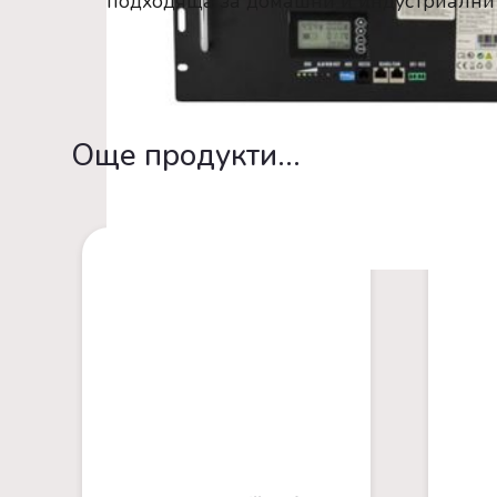
подходяща за домашни и индустриални 
Oще продукти...