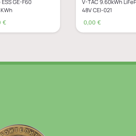
 ESS GE-F60
V-TAC 9.60kWh LiFe
4KWh
48V CEI-021
 €
0,00 €