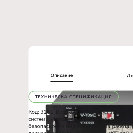
Описание
Де
ТЕХНИЧЕСКА СПЕЦИФИКАЦИЯ
Код: 3161, Високоволтов модул за съхр
системи. Използва LiFePO4 технология з
безопасност и над 6000 цикъла работа.