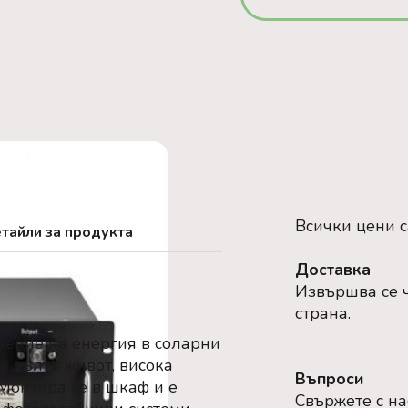
Всички цени 
тайли за продукта
Доставка
Извършва се ч
страна.
анение на енергия в соларни
а дълъг живот, висока
Въпроси
 Монтира се в шкаф и е
Свържете с на