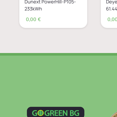
Dunext PowerHill-P105-
Deye
233kWh
61.4
0,00 €
0,00