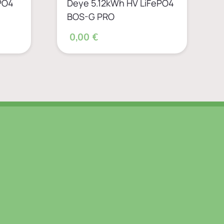
PO4
Deye 5.12kWh HV LiFePO4
BOS-G PRO
0,00 €