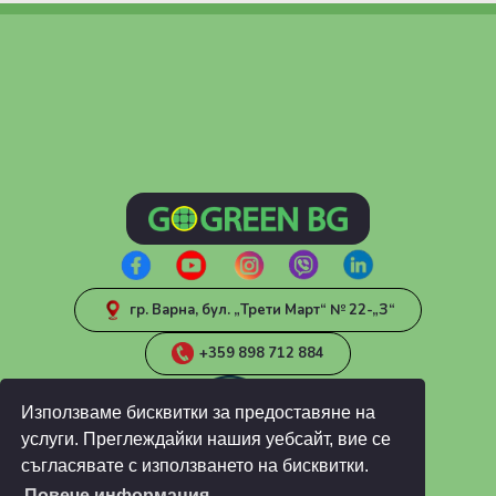
гр. Варна, бул. „Трети Март“ № 22-„З“
+359 898 712 884
Използваме бисквитки за предоставяне на
услуги. Преглеждайки нашия уебсайт, вие се
съгласявате с използването на бисквитки.
Повече информация