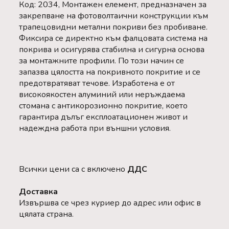
Код: 2034, Монтажен елемент, предназначен за
закрепване на фотоволтаични конструкции към
трапецовидни метални покриви без пробиване.
Фиксира се директно към фалцовата система на
покрива и осигурява стабилна и сигурна основа
за монтажните профили. По този начин се
запазва цялостта на покривното покритие и се
предотвратяват течове. Изработена е от
високоякостен алуминий или неръждаема
стомана с антикорозионно покритие, което
гарантира дълъг експлоатационен живот и
надеждна работа при външни условия.
Всички цени са с включено
ДДС
Доставка
Извършва се чрез куриер до адрес или офис в
цялата страна.