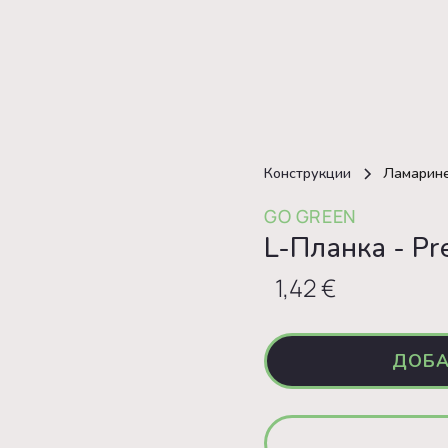
Конструкции
Ламарин
GO GREEN
L-Планка - P
1,42 €