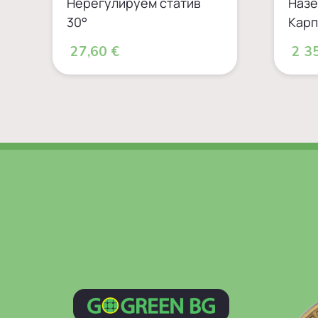
Нерегулируем статив
Назе
30°
Карп
27,60 €
2 35