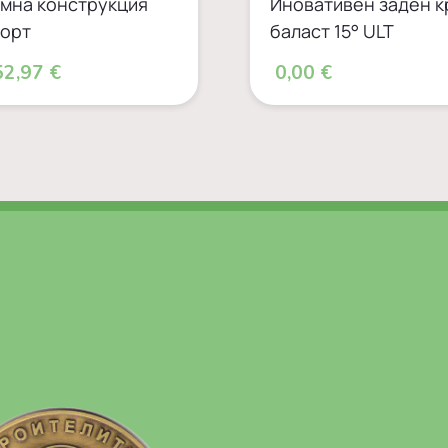
мна конструкция
Иновативен заден к
орт
баласт 15° ULT
2,97 €
0,00 €