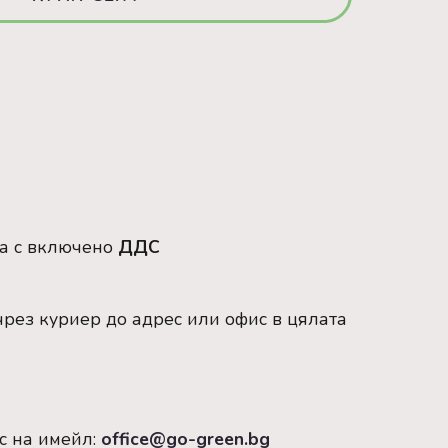
са с включено
ДДС
рез куриер до адрес или офис в цялата
с на имейл:
office@go-green.bg