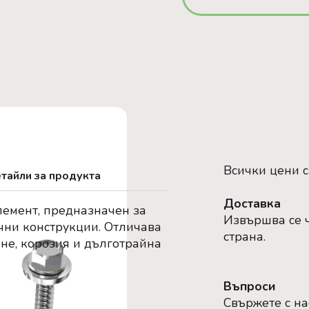
Всички цени 
тайли за продукта
Доставка
лемент, предназначен за
Извършва се ч
чни конструкции. Отличава
страна.
ане, корозия и дълготрайна
Въпроси
Свържете с на