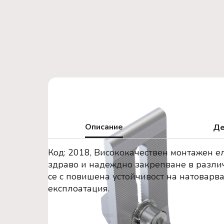
Описание
Де
Код: 2018, Висококачествен монтажен е
здраво и надеждно закрепване в разли
се с повишена устойчивост на натоварв
експлоатация.