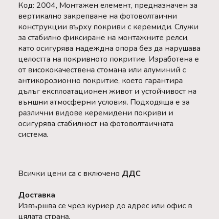
Код: 2004, Монтажен елемент, предназначен за
вертикално закрепване на фотоволтаични
конструкции върху покриви с керемиди. Служи
за стабилно фиксиране на монтажните релси,
като осигурява надеждна опора без да нарушава
целостта на покривното покритие. Изработена е
от висококачествена стомана или алуминий с
антикорозионно покритие, което гарантира
дълъг експлоатационен живот и устойчивост на
външни атмосферни условия. Подходяща е за
различни видове керемидени покриви и
осигурява стабилност на фотоволтаичната
система.
Всички цени са с включено
ДДС
Доставка
Извършва се чрез куриер до адрес или офис в
цялата страна.