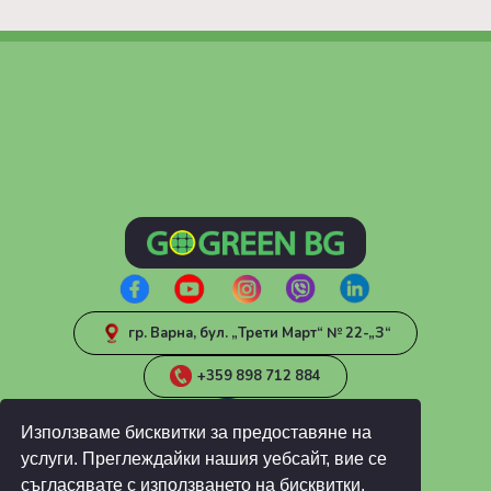
гр. Варна, бул. „Трети Март“ № 22-„З“
+359 898 712 884
Използваме бисквитки за предоставяне на
услуги. Преглеждайки нашия уебсайт, вие се
съгласявате с използването на бисквитки.