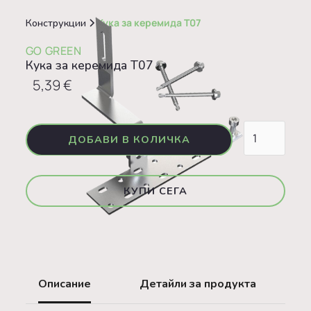
Конструкции
Кука за керемида T07
GO GREEN
Кука за керемида T07
5,39 €
КУПИ СЕГА
Описание
Детайли за продукта