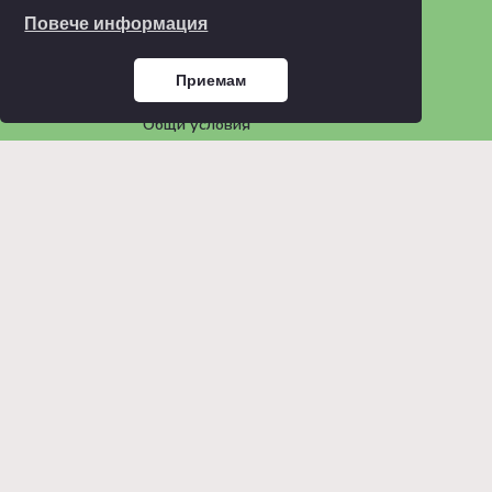
Повече информация
ИНФОРМАЦИЯ
Блог
Приемам
ЧЗВ
Общи условия
Политика за поверителност
КОМПАНИЯ
За нас
Портфолио
е-Магазин
Документални процедури
© 2026 GO GREEN BG. Всички
права са запазени.