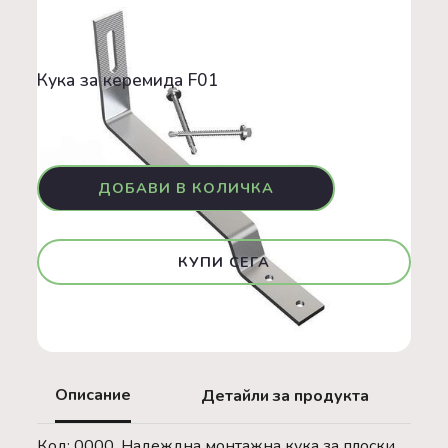
Конструкции
Кука за керемида F01
GO GREEN
Кука за керемида F01
0,00 €
КУПИ СЕГА
Описание
Детайли за продукта
Код: 0000, Надеждна монтажна кука за плоски